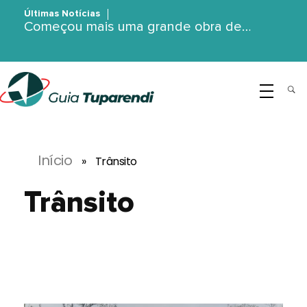
Últimas Notícias
Começou mais uma grande obra de…
G
uia Tuparendi
Portal de Notícias de Tuparendi, Porto Mauá e Região Noroeste
Início
»
Trânsito
Trânsito