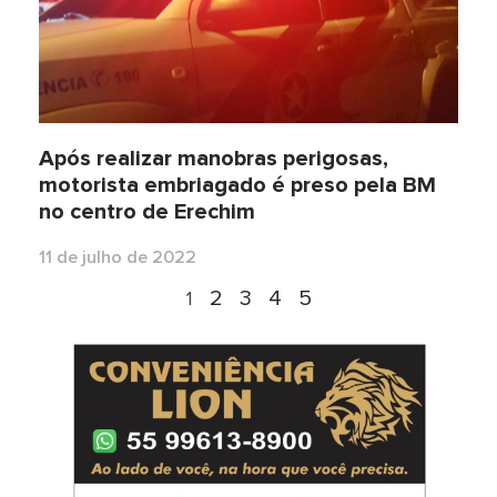
Após realizar manobras perigosas,
motorista embriagado é preso pela BM
no centro de Erechim
11 de julho de 2022
2
3
4
5
1