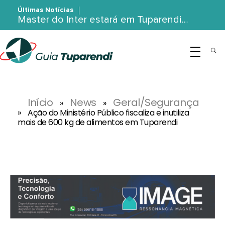
Últimas Notícias
Master do Inter estará em Tuparendi…
G
uia Tuparendi
Portal de Notícias de Tuparendi, Porto Mauá e Região Noroeste
Início
News
Geral/Segurança
»
»
»
Ação do Ministério Público fiscaliza e inutiliza
mais de 600 kg de alimentos em Tuparendi