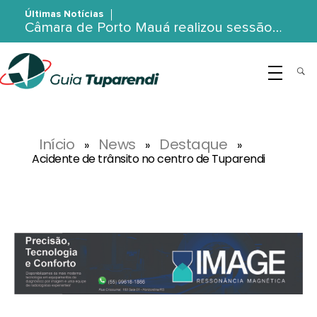
Últimas Notícias
Câmara de Porto Mauá realizou sessão…
G
uia Tuparendi
Portal de Notícias de Tuparendi, Porto Mauá e Região Noroeste
Início
News
Destaque
»
»
»
Acidente de trânsito no centro de Tuparendi