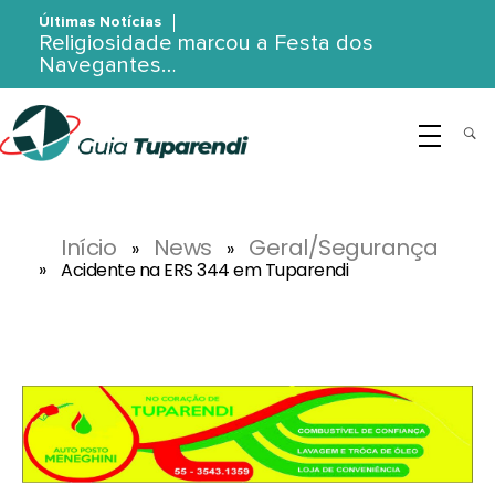
Últimas Notícias
Religiosidade marcou a Festa dos
Navegantes…
G
uia Tuparendi
Portal de Notícias de Tuparendi, Porto Mauá e Região Noroeste
Início
News
Geral/Segurança
»
»
»
Acidente na ERS 344 em Tuparendi