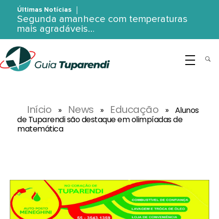
Últimas Notícias
Segunda amanhece com temperaturas
mais agradáveis…
G
uia Tuparendi
Portal de Notícias de Tuparendi, Porto Mauá e Região Noroeste
Início
News
Educação
»
»
»
Alunos
de Tuparendi são destaque em olimpíadas de
matemática