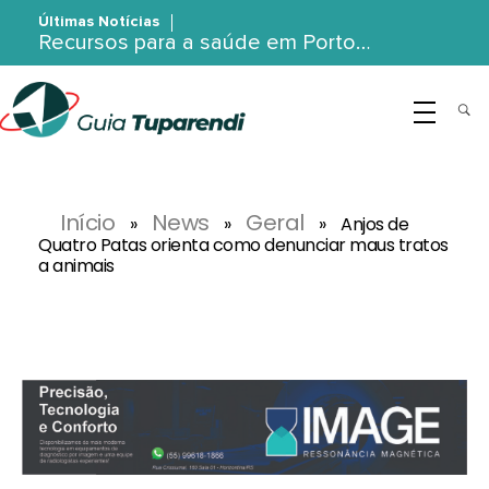
Últimas Notícias
Recursos para a saúde em Porto…
G
uia Tuparendi
Portal de Notícias de Tuparendi, Porto Mauá e Região Noroeste
Início
News
Geral
»
»
»
Anjos de
Quatro Patas orienta como denunciar maus tratos
a animais