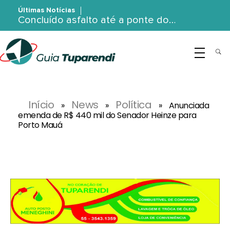
Últimas Notícias
Concluído asfalto até a ponte do…
G
uia Tuparendi
Portal de Notícias de Tuparendi, Porto Mauá e Região Noroeste
Início
News
Política
»
»
»
Anunciada
emenda de R$ 440 mil do Senador Heinze para
Porto Mauá