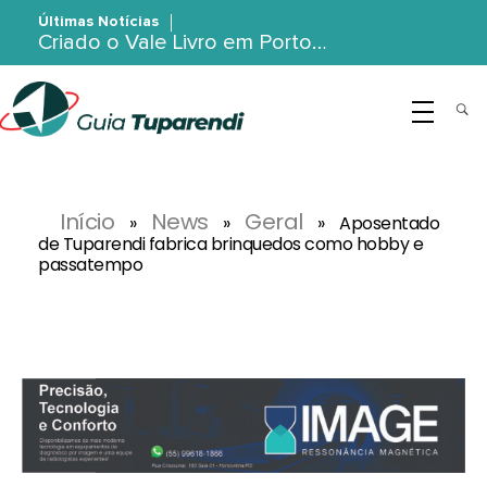
Últimas Notícias
Criado o Vale Livro em Porto…
G
uia Tuparendi
Portal de Notícias de Tuparendi, Porto Mauá e Região Noroeste
Início
News
Geral
»
»
»
Aposentado
de Tuparendi fabrica brinquedos como hobby e
passatempo