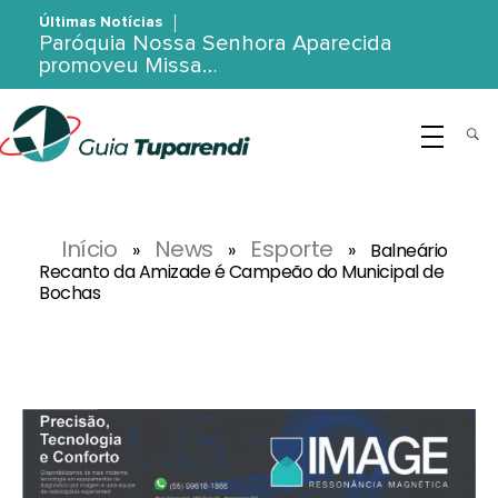
Últimas Notícias
Paróquia Nossa Senhora Aparecida
promoveu Missa…
G
uia Tuparendi
Portal de Notícias de Tuparendi, Porto Mauá e Região Noroeste
Início
News
Esporte
»
»
»
Balneário
Recanto da Amizade é Campeão do Municipal de
Bochas