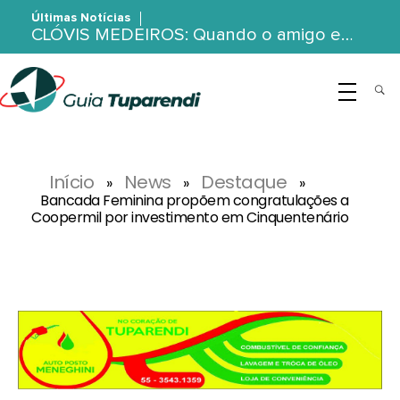
Últimas Notícias
CLÓVIS MEDEIROS: Quando o amigo e…
G
uia Tuparendi
Portal de Notícias de Tuparendi, Porto Mauá e Região Noroeste
Início
News
Destaque
»
»
»
Bancada Feminina propõem congratulações a
Coopermil por investimento em Cinquentenário