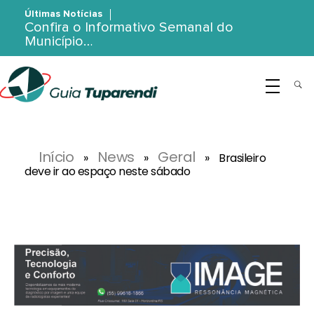
Últimas Notícias
Confira o Informativo Semanal do
Município…
G
uia Tuparendi
Portal de Notícias de Tuparendi, Porto Mauá e Região Noroeste
Início
News
Geral
»
»
»
Brasileiro
deve ir ao espaço neste sábado