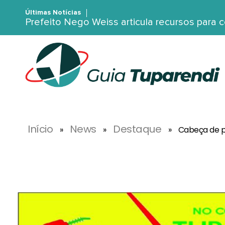
Últimas Notícias
Prefeito Nego Weiss articula recursos para 
G
uia Tuparendi
Portal de Notícias de Tuparendi, Porto Mauá e Região Noroeste
Início
News
Destaque
»
»
»
Cabeça de p