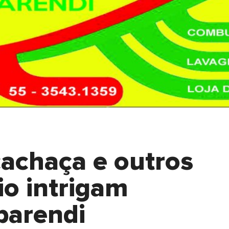
cachaça e outros
io intrigam
parendi