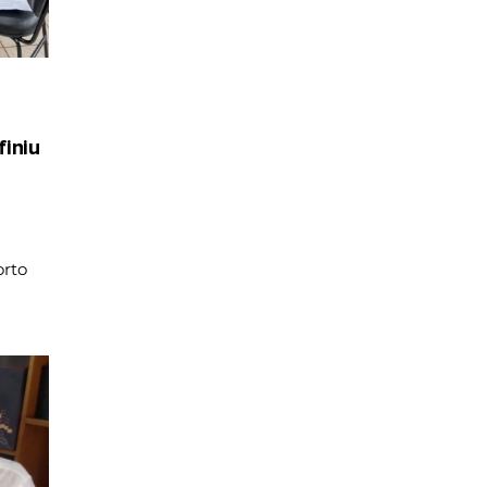
iniu
rto