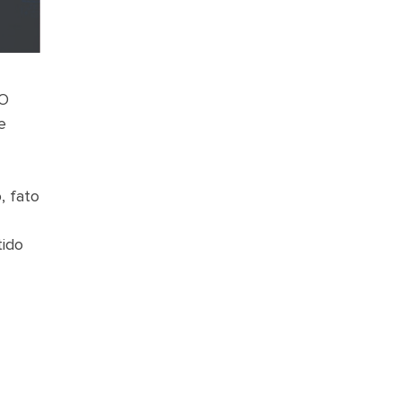
 O
e
, fato
tido