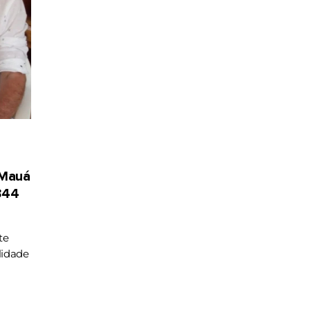
 Mauá
344
te
lidade