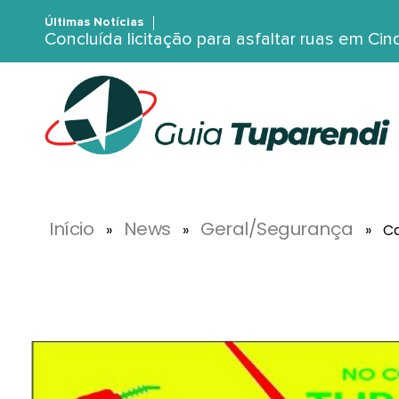
Últimas Notícias
Concluída licitação para asfaltar ruas em Ci
G
uia Tuparendi
Portal de Notícias de Tuparendi, Porto Mauá e Região Noroeste
Início
News
Geral/Segurança
»
»
»
Ca