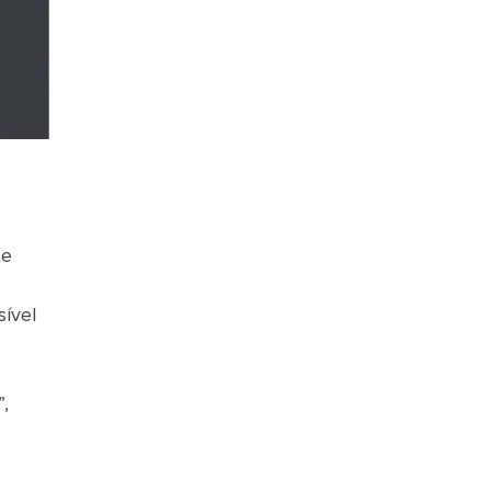
te
sível
”,