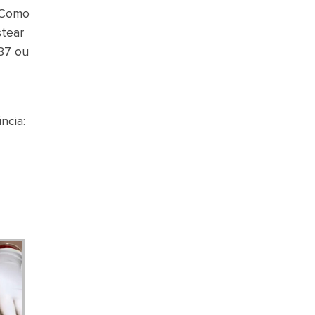
. Como
stear
87 ou
ncia: