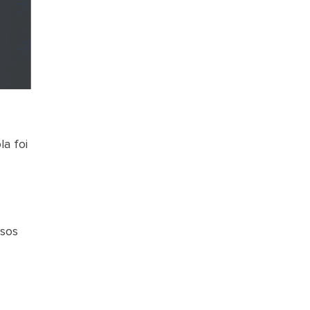
la foi
asos