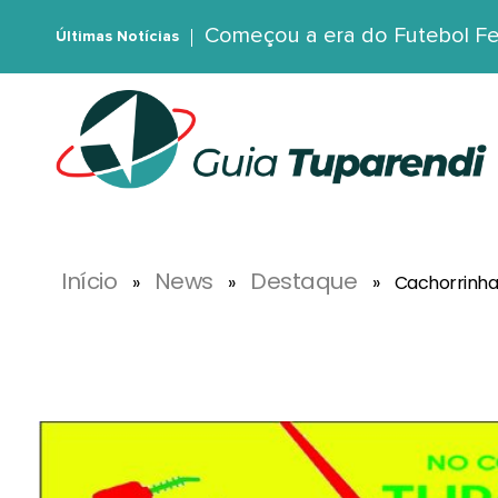
Começou a era do Futebol Fe
Últimas Notícias
G
uia Tuparendi
Portal de Notícias de Tuparendi, Porto Mauá e Região Noroeste
Início
News
Destaque
»
»
»
Cachorrinha