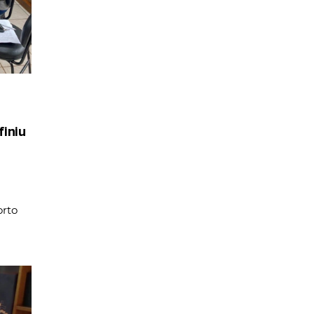
iniu
rto