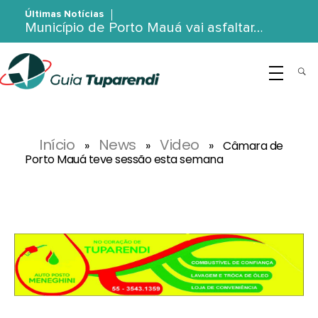
Últimas Notícias
Município de Porto Mauá vai asfaltar…
G
uia Tuparendi
Portal de Notícias de Tuparendi, Porto Mauá e Região Noroeste
Início
News
Video
»
»
»
Câmara de
Porto Mauá teve sessão esta semana