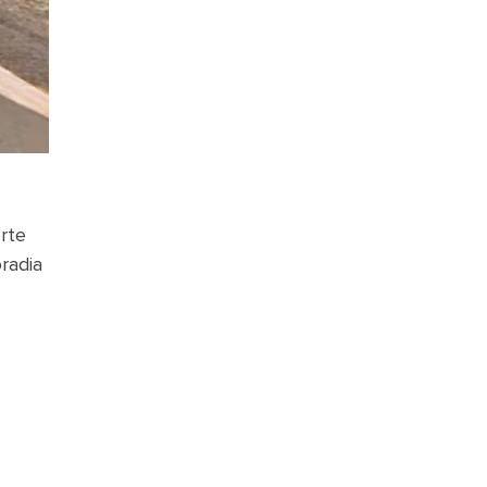
rte
radia