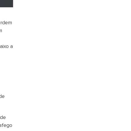
Ordem
m
aixo a
de
ade
rafego