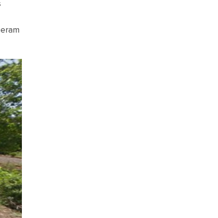
s
ceram