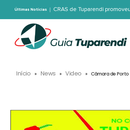
CRAS de Tuparendi promoveu 
Últimas Notícias
G
uia Tuparendi
Portal de Notícias de Tuparendi, Porto Mauá e Região Noroeste
Início
News
Video
»
»
»
Câmara de Porto 