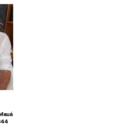
 Mauá
344