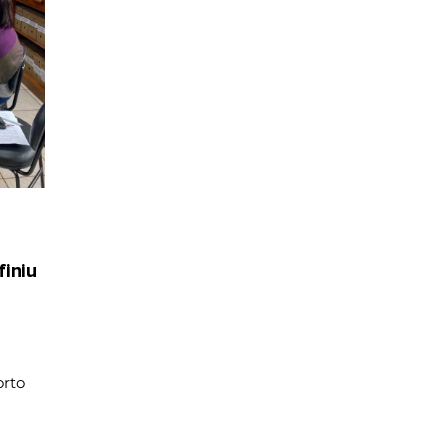
iniu
rto