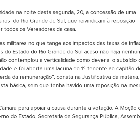
idade na noite desta segunda, 20, a concessão de uma
eiros do Rio Grande do Sul, que reivindicam à reposição
por todos os Vereadores da casa.
s militares no que tange aos impactos das taxas de infla
es do Estado do Rio Grande do Sul acaso não haja nenhu
 não contemplou a verticalidade como deveria, o subsídio 
idade e foi aberta uma lacuna do 1º tenente ao capitão d
 perda da remuneração”, consta na Justificativa da matéria
esta básica, sem que tenha havido uma reposição na me
a Câmara para apoiar a causa durante a votação. A Moção 
rno do Estado, Secretaria de Segurança Pública, Assemb