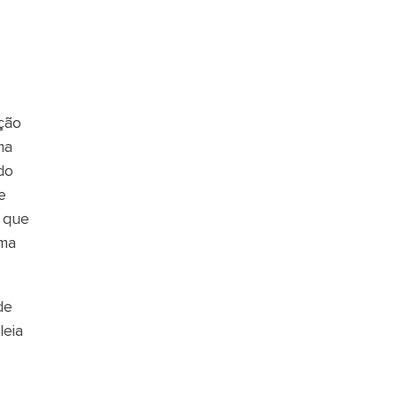
ção
ma
do
e
, que
sma
de
leia