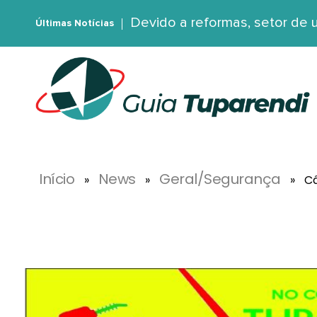
Devido a reformas, setor de
Últimas Notícias
G
uia Tuparendi
Portal de Notícias de Tuparendi, Porto Mauá e Região Noroeste
Início
News
Geral/Segurança
»
»
»
Câ