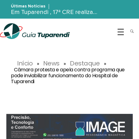
Últimas Notícias
Em Tuparendi , 17ª CRE realiza…
G
uia Tuparendi
Portal de Notícias de Tuparendi, Porto Mauá e Região Noroeste
Início
News
Destaque
»
»
»
Câmara protesta e apela contra programa que
pode inviabilizar funcionamento do Hospital de
Tuparendi