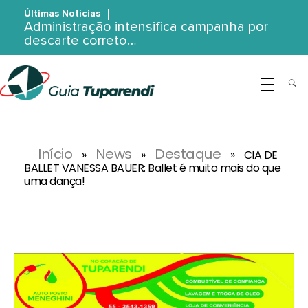
Últimas Notícias
Administração intensifica campanha por
descarte correto…
G
uia Tuparendi
Portal de Notícias de Tuparendi, Porto Mauá e Região Noroeste
Início
News
Destaque
»
»
»
CIA DE
BALLET VANESSA BAUER: Ballet é muito mais do que
uma dança!