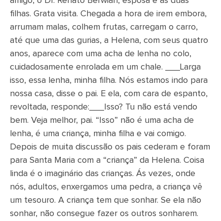
amigo, o Dr. Renato Berwian, esposa e as duas
filhas. Grata visita. Chegada a hora de irem embora,
arrumam malas, colhem frutas, carregam o carro,
até que uma das gurias, a Helena, com seus quatro
anos, aparece com uma acha de lenha no colo,
cuidadosamente enrolada em um chale. ___Larga
isso, essa lenha, minha filha. Nós estamos indo para
nossa casa, disse o pai. E ela, com cara de espanto,
revoltada, responde:___Isso? Tu não está vendo
bem. Veja melhor, pai. “Isso” não é uma acha de
lenha, é uma criança, minha filha e vai comigo.
Depois de muita discussão os pais cederam e foram
para Santa Maria com a “criança” da Helena. Coisa
linda é o imaginário das crianças. Ás vezes, onde
nós, adultos, enxergamos uma pedra, a criança vê
um tesouro. A criança tem que sonhar. Se ela não
sonhar, não consegue fazer os outros sonharem.