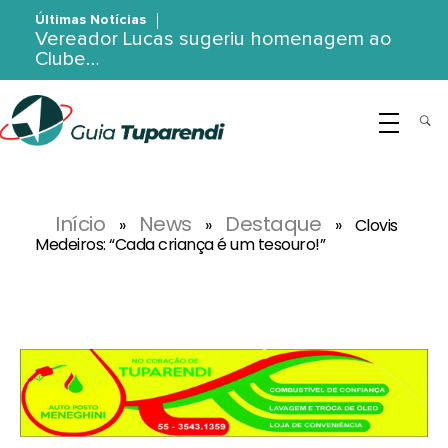
Últimas Notícias
Vereador Lucas sugeriu homenagem ao
Clube…
G
uia Tuparendi
Portal de Notícias de Tuparendi, Porto Mauá e Região Noroeste
Início
News
Destaque
»
»
»
Clovis
Medeiros: “Cada criança é um tesouro!”