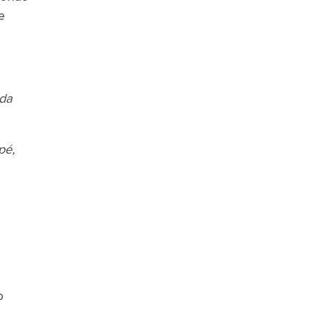
e
 da
pé,
o