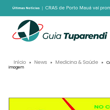
CRAS de Porto Mauá vai prom
Últimas Notícias
G
uia Tuparendi
Portal de Notícias de Tuparendi, Porto Mauá e Região Noroeste
Início
News
Medicina & Saúde
»
»
»
C
imagem