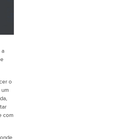
 a
 e
cer o
m um
da,
tar
 e com
 onde