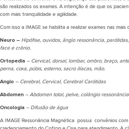
são realizados os exames. A intenção é de que os pacien
com mais tranquilidade e agilidade.
Com isso a IMAGE se habilita a realizar exames nas mais 
Neuro –
Hipófise, ouvidos, ângio ressonância, parótidas,
face e crânio.
Ortopedia
– Cervical, dorsal, lombar, ombro, braço, ante
perna, coxa, púbis, esterno, sacro ilíacas, mão.
Angio
– Cerebral, Cervical, Cerebral Carótidas
Abdomen
– Abdomen total, pelve, colângio ressonância
Oncologia
– Difusão de água
A IMAGE Ressonância Magnética possui convênios com a
credenciamento do Cofron e Cisa para atendimento. A clí