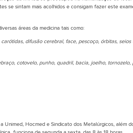
tes se sintam mais acolhidos e consigam fazer este exam
diversas áreas da medicina tais como:
 carótidas, difusão cerebral, face, pescoço, órbitas, seios
braço, cotovelo, punho, quadril, bacia, joelho, tornozelo, 
 Unimed, Hocmed e Sindicato dos Metalúrgicos, além d
nica funciona de segunda a sexta, das 8 às 18 horas.