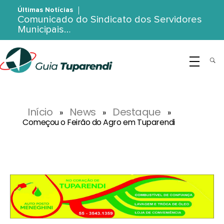
Últimas Notícias
Comunicado do Sindicato dos Servidores
Municipais…
G
uia Tuparendi
Portal de Notícias de Tuparendi, Porto Mauá e Região Noroeste
Início
News
Destaque
»
»
»
Começou o Feirão do Agro em Tuparendi