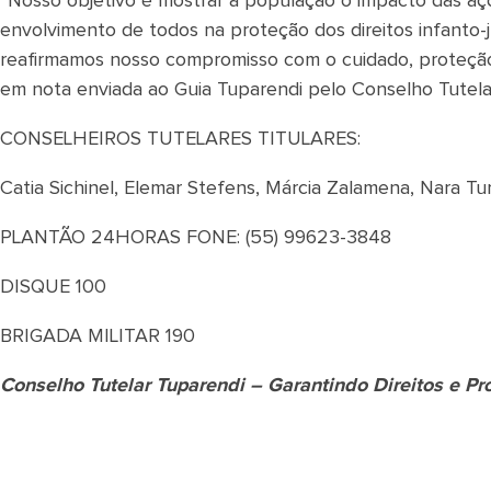
“Nosso objetivo é mostrar à população o impacto das açõ
envolvimento de todos na proteção dos direitos infanto
reafirmamos nosso compromisso com o cuidado, proteção 
em nota enviada ao Guia Tuparendi pelo Conselho Tutela
CONSELHEIROS TUTELARES TITULARES:
Catia Sichinel, Elemar Stefens, Márcia Zalamena, Nara Tur
PLANTÃO 24HORAS FONE: (55) 99623-3848
DISQUE 100
BRIGADA MILITAR 190
Conselho Tutelar Tuparendi – Garantindo Direitos e P