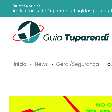
Últimas Notícias
Agricultores de Tuparendi atingidos pela es
G
uia Tuparendi
Portal de Notícias de Tuparendi, Porto Mauá e Região Noroeste
Início
News
Geral/Segurança
»
»
»
Co