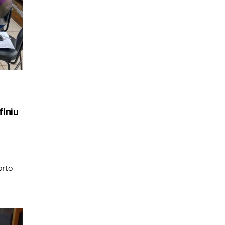
iniu
rto