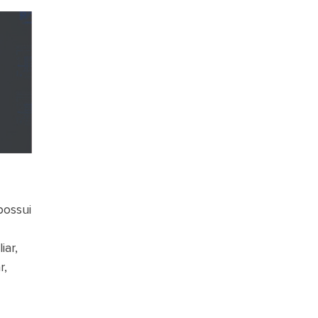
possui
iar,
r,