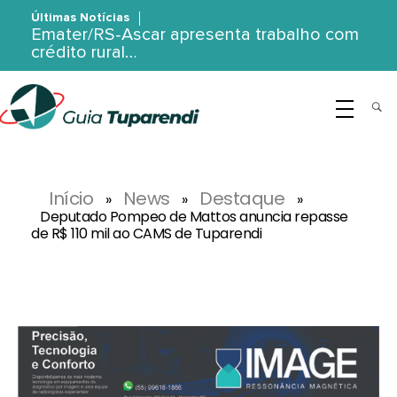
Últimas Notícias
Emater/RS-Ascar apresenta trabalho com
crédito rural…
G
uia Tuparendi
Portal de Notícias de Tuparendi, Porto Mauá e Região Noroeste
Início
News
Destaque
»
»
»
Deputado Pompeo de Mattos anuncia repasse
de R$ 110 mil ao CAMS de Tuparendi