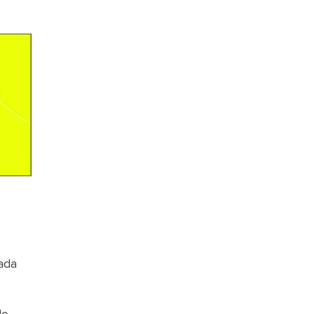
é
ada