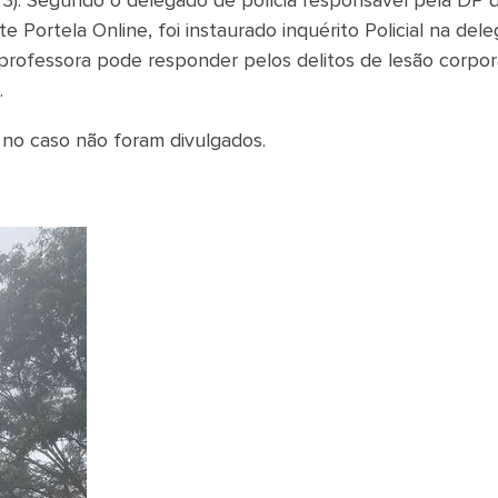
 (23). Segundo o delegado de polícia responsável pela DP 
Portela Online, foi instaurado inquérito Policial na dele
 professora pode responder pelos delitos de lesão corpor
.
 no caso não foram divulgados.