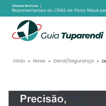
Últimas Notícias
Representantes do CRAS de Porto Mauá par
G
uia Tuparendi
Portal de Notícias de Tuparendi, Porto Mauá e Região Noroeste
Início
News
Geral/Segurança
»
»
»
Di