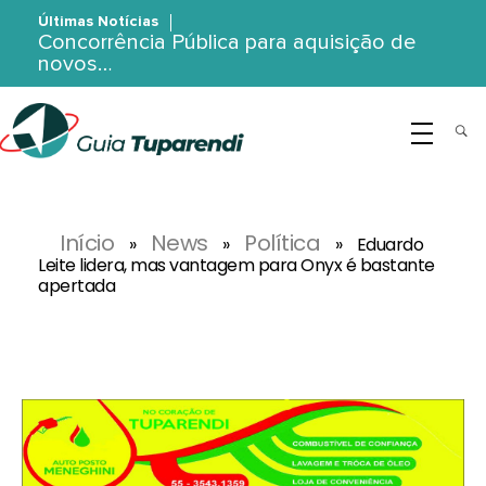
Últimas Notícias
Concorrência Pública para aquisição de
novos…
G
uia Tuparendi
Portal de Notícias de Tuparendi, Porto Mauá e Região Noroeste
Início
News
Política
»
»
»
Eduardo
Leite lidera, mas vantagem para Onyx é bastante
apertada