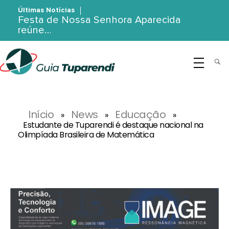
Últimas Notícias
Festa de Nossa Senhora Aparecida
reúne…
G
uia Tuparendi
Portal de Notícias de Tuparendi, Porto Mauá e Região Noroeste
Início
News
Educação
»
»
»
Estudante de Tuparendi é destaque nacional na
Olimpíada Brasileira de Matemática