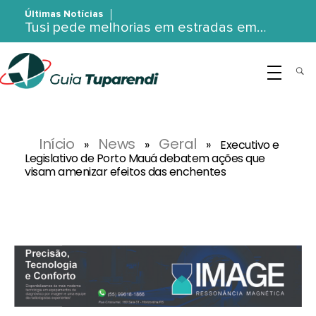
Últimas Notícias
Tusi pede melhorias em estradas em…
G
uia Tuparendi
Portal de Notícias de Tuparendi, Porto Mauá e Região Noroeste
Início
News
Geral
»
»
»
Executivo e
Legislativo de Porto Mauá debatem ações que
visam amenizar efeitos das enchentes