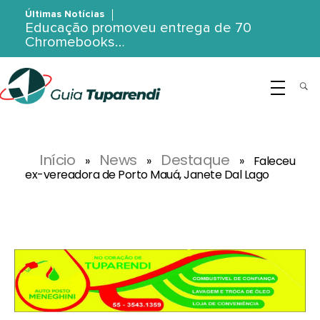
Últimas Notícias
Educação promoveu entrega de 70
Chromebooks…
G
uia Tuparendi
Portal de Notícias de Tuparendi, Porto Mauá e Região Noroeste
Início
News
Destaque
»
»
»
Faleceu
ex-vereadora de Porto Mauá, Janete Dal Lago