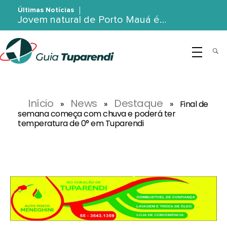
Últimas Notícias
Jovem natural de Porto Mauá é…
G
uia Tuparendi
Portal de Notícias de Tuparendi, Porto Mauá e Região Noroeste
Início
News
Destaque
»
»
»
Final de
semana começa com chuva e poderá ter
temperatura de 0° em Tuparendi