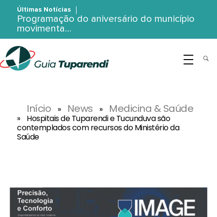
Últimas Notícias
Programação do aniversário do município
movimenta…
G
uia Tuparendi
Portal de Notícias de Tuparendi, Porto Mauá e Região Noroeste
Início
News
Medicina & Saúde
»
»
»
Hospitais de Tuparendi e Tucunduva são
contemplados com recursos do Ministério da
Saúde