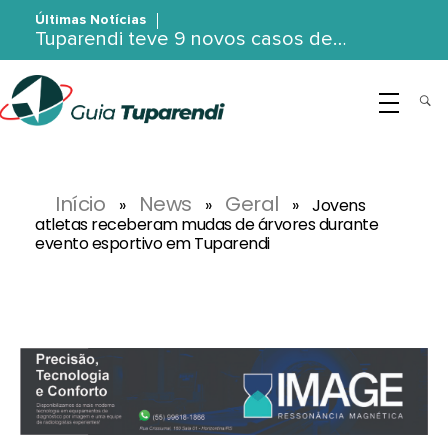
Últimas Notícias
Tuparendi teve 9 novos casos de…
G
uia Tuparendi
Portal de Notícias de Tuparendi, Porto Mauá e Região Noroeste
Início
News
Geral
»
»
»
Jovens
atletas receberam mudas de árvores durante
evento esportivo em Tuparendi