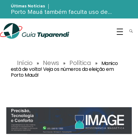
Últimas Notícias
Porto Mauá também faculta uso de…
G
uia Tuparendi
Portal de Notícias de Tuparendi, Porto Mauá e Região Noroeste
Início
News
Política
»
»
»
Manico
está de volta! Veja os números da eleição em
Porto Mauá!