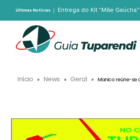
Entrega do Kit “Mãe Gaúcha”
Últimas Notícias
G
uia Tuparendi
Portal de Notícias de Tuparendi, Porto Mauá e Região Noroeste
Início
News
Geral
»
»
»
Manico reúne-se c