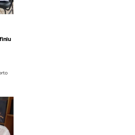
iniu
rto