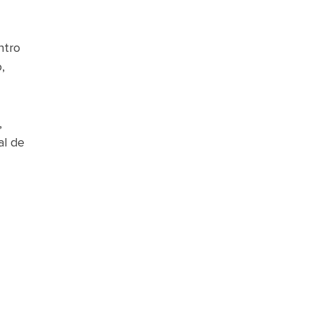
ntro
,
,
al de