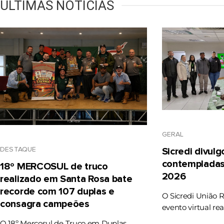
ÚLTIMAS NOTÍCIAS
GERAL
DESTAQUE
Sicredi divul
contempladas
18º MERCOSUL de truco
2026
realizado em Santa Rosa bate
recorde com 107 duplas e
O Sicredi União 
consagra campeões
evento virtual rea
O 18º Mercosul de Truco em Duplas