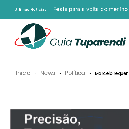
Festa para a volta do menin
Últimas Notícias
G
uia Tuparendi
Portal de Notícias de Tuparendi, Porto Mauá e Região Noroeste
Início
News
Política
»
»
»
Marcelo requer