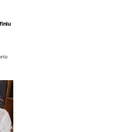
iniu
rto