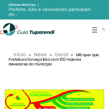
Últimas Notícias
Prefeito Júlio e vereadores participam
de…
G
uia Tuparendi
Portal de Notícias de Tuparendi, Porto Mauá e Região Noroeste
Início
News
Geral
»
»
»
Miti quer que
Prefeitura forneça lista com 100 maiores
devedores do município