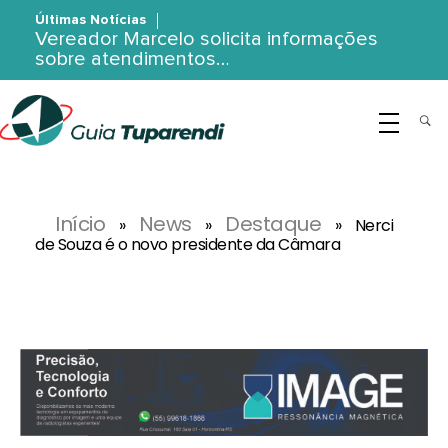
Últimas Notícias
Vereador Marcelo solicita informações
sobre atendimentos…
G
uia Tuparendi
Portal de Notícias de Tuparendi, Porto Mauá e Região Noroeste
Início
News
Destaque
»
»
»
Nerci
de Souza é o novo presidente da Câmara