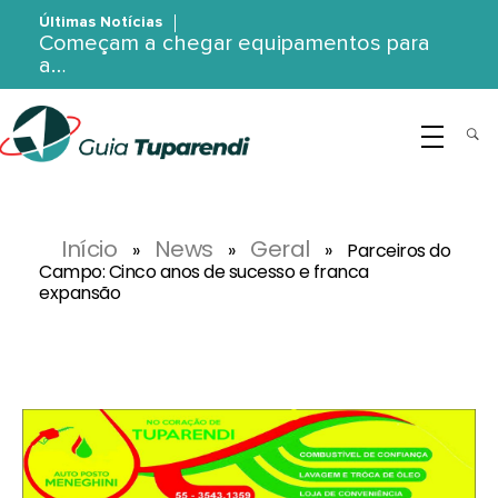
Últimas Notícias
Começam a chegar equipamentos para
a…
G
uia Tuparendi
Portal de Notícias de Tuparendi, Porto Mauá e Região Noroeste
Início
News
Geral
»
»
»
Parceiros do
Campo: Cinco anos de sucesso e franca
expansão