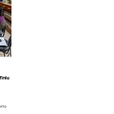
iniu
rto