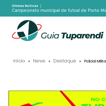
Últimas Notícias
Campeonato municipal de futsal de Porto 
G
uia Tuparendi
Portal de Notícias de Tuparendi, Porto Mauá e Região Noroeste
Início
News
Destaque
»
»
»
Policial Mil