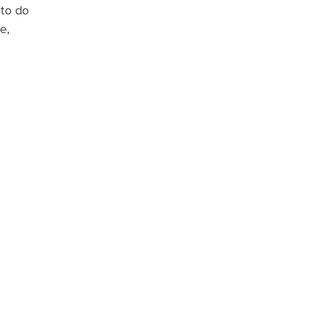
nto do
e,