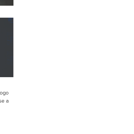
fogo
se a