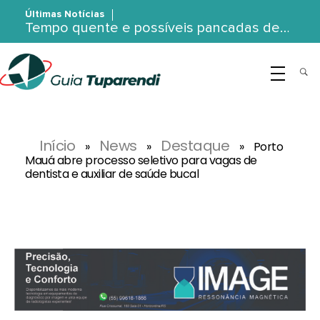
Últimas Notícias
Tempo quente e possíveis pancadas de…
G
uia Tuparendi
Portal de Notícias de Tuparendi, Porto Mauá e Região Noroeste
Início
News
Destaque
»
»
»
Porto
Mauá abre processo seletivo para vagas de
dentista e auxiliar de saúde bucal