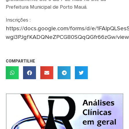
Prefeitura Municipal de Porto Mauá.
Inscrições :
https://docs.google.com/forms/d/e/1FAIpQLSe
wgi3PJgfKADQNeZPCG80SQqQGfr66zGw/view
COMPARTILHE