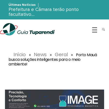
Últimas Notícias
Prefeitura e Câmara terão ponto
facultativo…
G
uia Tuparendi
Portal de Notícias de Tuparendi, Porto Mauá e Região Noroeste
Início
News
Geral
»
»
»
Porto Mauá
busca soluções inteligentes para o meio
ambiente!