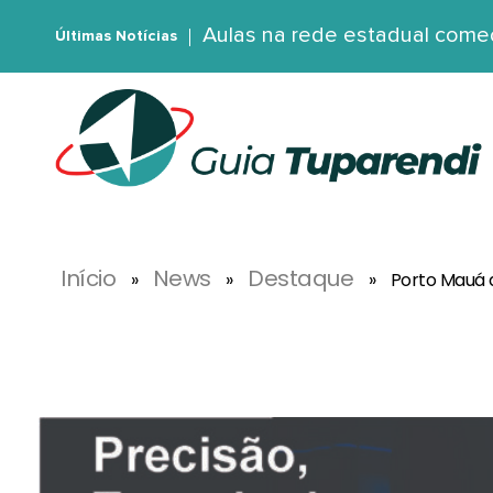
Aulas na rede estadual com
Últimas Notícias
G
uia Tuparendi
Portal de Notícias de Tuparendi, Porto Mauá e Região Noroeste
Início
News
Destaque
»
»
»
Porto Mauá d