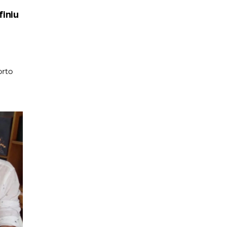
iniu
rto