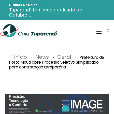
Últimas Notícias
Tuparendi tem mês dedicado ao
Outubro…
G
uia Tuparendi
Portal de Notícias de Tuparendi, Porto Mauá e Região Noroeste
Início
News
Geral
»
»
»
Prefeitura de
Porto Mauá abre Processo Seletivo Simplificado
para contratação temporária