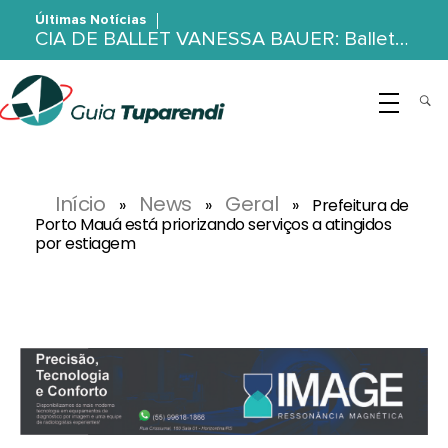
Últimas Notícias
CIA DE BALLET VANESSA BAUER: Ballet…
G
uia Tuparendi
Portal de Notícias de Tuparendi, Porto Mauá e Região Noroeste
Início
News
Geral
»
»
»
Prefeitura de
Porto Mauá está priorizando serviços a atingidos
por estiagem