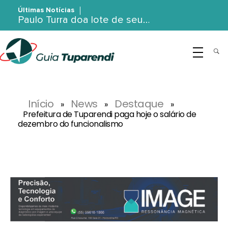
Últimas Notícias
Paulo Turra doa lote de seu…
G
uia Tuparendi
Portal de Notícias de Tuparendi, Porto Mauá e Região Noroeste
Início
News
Destaque
»
»
»
Prefeitura de Tuparendi paga hoje o salário de
dezembro do funcionalismo