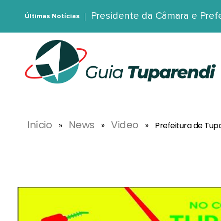
Presidente da Câmara e Pref
Últimas Notícias
G
uia Tuparendi
Portal de Notícias de Tuparendi, Porto Mauá e Região Noroeste
Início
News
Video
»
»
»
Prefeitura de Tu