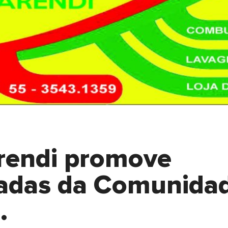
arendi promove
radas da Comunida
.