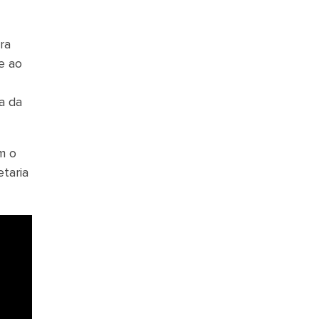
ra
e ao
a da
m o
taria