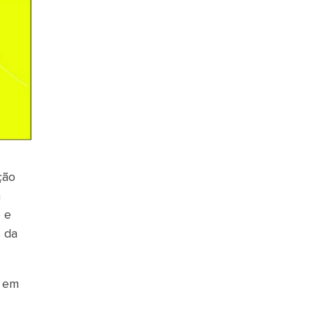
ção
a
 e
o da
a em