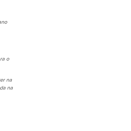
ano
ra o
er na
ada na