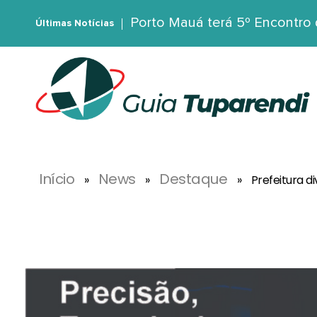
Porto Mauá terá 5º Encontro
Últimas Notícias
G
uia Tuparendi
Portal de Notícias de Tuparendi, Porto Mauá e Região Noroeste
Início
News
Destaque
»
»
»
Prefeitura d