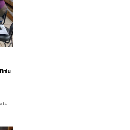
iniu
rto