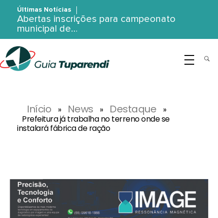
Últimas Notícias
Abertas inscrições para campeonato
municipal de…
G
uia Tuparendi
Portal de Notícias de Tuparendi, Porto Mauá e Região Noroeste
Início
News
Destaque
»
»
»
Prefeitura já trabalha no terreno onde se
instalará fábrica de ração