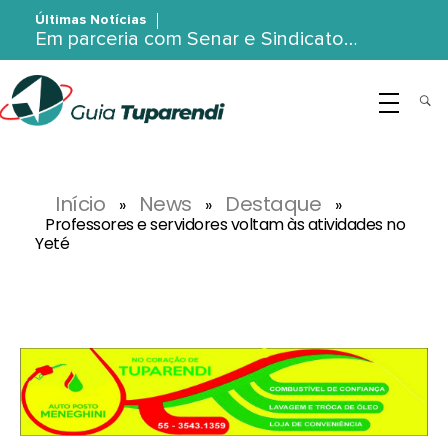
Últimas Notícias
Em parceria com Senar e Sindicato…
G
uia Tuparendi
Portal de Notícias de Tuparendi, Porto Mauá e Região Noroeste
Início
News
Destaque
»
»
»
Professores e servidores voltam às atividades no
Yeté