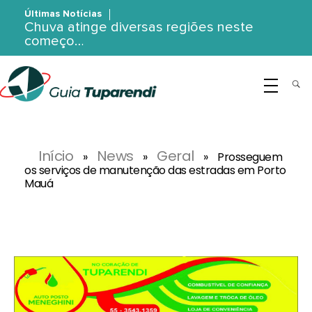
Últimas Notícias
Chuva atinge diversas regiões neste
começo…
G
uia Tuparendi
Portal de Notícias de Tuparendi, Porto Mauá e Região Noroeste
Início
News
Geral
»
»
»
Prosseguem
os serviços de manutenção das estradas em Porto
Mauá